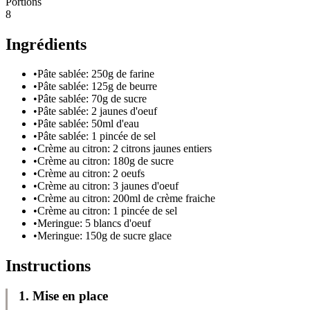
Portions
8
Ingrédients
•
Pâte sablée: 250g de farine
•
Pâte sablée: 125g de beurre
•
Pâte sablée: 70g de sucre
•
Pâte sablée: 2 jaunes d'oeuf
•
Pâte sablée: 50ml d'eau
•
Pâte sablée: 1 pincée de sel
•
Crème au citron: 2 citrons jaunes entiers
•
Crème au citron: 180g de sucre
•
Crème au citron: 2 oeufs
•
Crème au citron: 3 jaunes d'oeuf
•
Crème au citron: 200ml de crème fraiche
•
Crème au citron: 1 pincée de sel
•
Meringue: 5 blancs d'oeuf
•
Meringue: 150g de sucre glace
Instructions
1
.
Mise en place