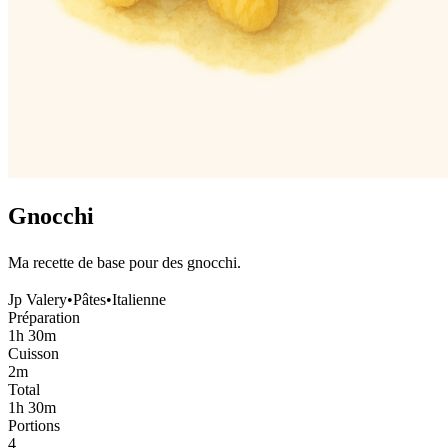
Gnocchi
Ma recette de base pour des gnocchi.
Jp Valery
•
Pâtes
•
Italienne
Préparation
1h 30m
Cuisson
2m
Total
1h 30m
Portions
4